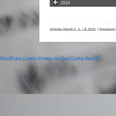
KRL 2024
KRL 2024
KRL 2024
KRL 2024
KRL 2024
Footer
Schönau Klassik e. V. | © 2019-
|
Impressum
Inhalt
WordPress Cookie Hinweis von Real Cookie Banner