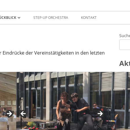
ÜCKBLICK
STEP-UP ORCHESTRA
KONTAKT
IMPRESSIONEN
Ha
Such
PRESSE
Sei
ar Eindrücke der Vereinstätigkeiten in den letzten
Ak
Anst
E
H
i
n
w
e
i
s