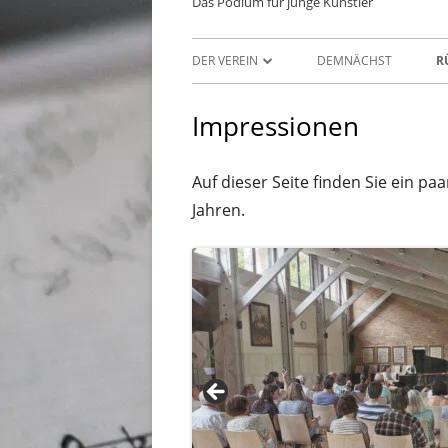
Das Podium für junge Künstler
Primäres
DER VEREIN
DEMNÄCHST
R
Menü
DER VEREIN
Impressionen
MITGLIEDSCHAFT
Auf dieser Seite finden Sie ein pa
SPENDEN
Jahren.
SATZUNG