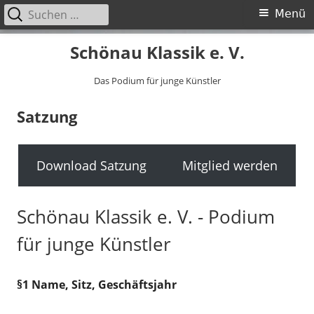
Suche
Primäres
Menü
nach:
Menü
Springe
Schönau Klassik e. V.
zum
Inhalt
Das Podium für junge Künstler
Satzung
Download Satzung
Mitglied werden
Schönau Klassik e. V. - Podium
für junge Künstler
§1 Name, Sitz, Geschäftsjahr